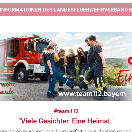
 INFORMATIONEN DES LANDESFEUERWEHRVERBAND BA
#team112
"Viele Gesichter. Eine Heimat."
uerwehren in Bayern mit ihren vielfältigen Aufgaben engagi