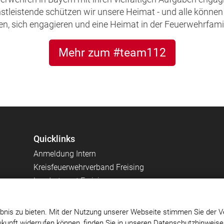
leistende schützen wir unsere Heimat - und alle können 
, sich engagieren und eine Heimat in der Feuerwehrfamil
Mehr zum #team112
Quicklinks
Anmeldung Intern
Kreisfeuerwehrverband Freising
Landratsamt Freising
Wetterwarnungen des DWD
Hochwassernachrichtendienst Bayern - Pegel Abens
bnis zu bieten. Mit der Nutzung unserer Webseite stimmen Sie der V
Zukunft widerrufen können, finden Sie in unseren Datenschutzhinweis