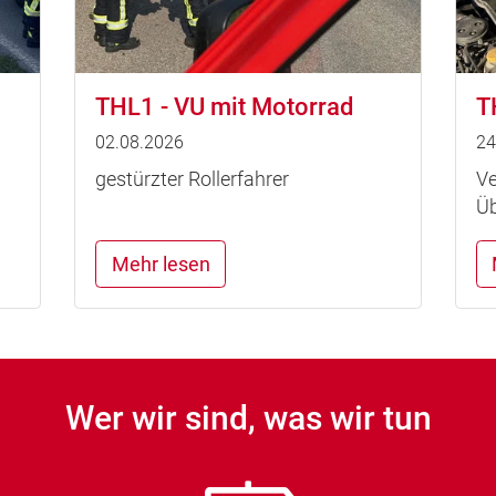
THL1 - VU mit Motorrad
T
02.08.2026
24
gestürzter Rollerfahrer
Ve
Üb
Mehr lesen
Wer wir sind, was wir tun